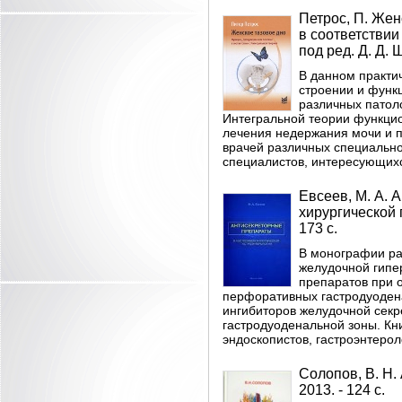
Петрос, П. Жен
в соответствии 
под ред. Д. Д. 
В данном практи
строении и функ
различных патол
Интегральной теории функцио
лечения недержания мочи и п
врачей различных специальнос
специалистов, интересующих
Евсеев, М. А.
хирургической г
173 с.
В монографии ра
желудочной гипе
препаратов при 
перфоративных гастродуодена
ингибиторов желудочной секр
гастродуоденальной зоны. Кн
эндоскопистов, гастроэнтерол
Cолопов, В. Н. 
2013. - 124 с.