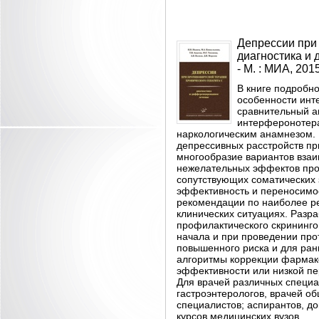
Депрессии при 
диагностика и 
- М. : МИА, 2015
В книге подробн
особенности инт
сравнительный а
интерферонотера
наркологическим анамнезом. 
депрессивных расстройств пр
многообразие вариантов взаи
нежелательных эффектов про
сопутствующих соматических 
эффективность и переносимо
рекомендации по наиболее ре
клинических ситуациях. Раз
профилактического скрининго
начала и при проведении про
повышенного риска и для ран
алгоритмы коррекции фармако
эффективности или низкой п
Для врачей различных специал
гастроэнтерологов, врачей о
специалистов; аспирантов, до
курсов медицинских вузов.