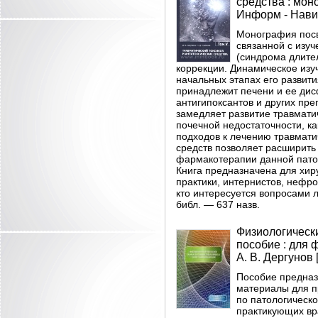
средства : моно
Информ - Навига
Монография посв
связанной с изуч
(синдрома длите
коррекции. Динамическое изуч
начальных этапах его развити
принадлежит печени и ее ди
антигипоксантов и других пр
замедляет развитие травматич
почечной недостаточности, к
подходов к лечению травмати
средств позволяет расширит
фармакотерапии данной пато
Книга предназначена для хир
практики, интернистов, нефро
кто интересуется вопросами л
библ. — 637 назв.
Физиологически
пособие : для 
А. В. Дергунов [
Пособие предназ
материалы для п
по патологическо
практикующих вр