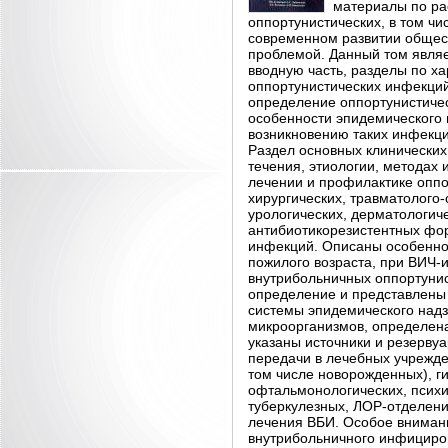
материалы по ра
оппортунистических, в том ч
современном развитии общес
проблемой. Данный том являе
вводную часть, разделы по х
оппортунистических инфекций
определение оппортунистичес
особенности эпидемического
возникновению таких инфекци
Раздел основных клинических
течения, этиологии, методах 
лечении и профилактике оппо
хирургических, травматолого-
урологических, дерматологич
антибиотикорезистентных фор
инфекций. Описаны особенно
пожилого возраста, при ВИЧ
внутрибольничных оппортунис
определение и представлены 
системы эпидемического надз
микроорганизмов, определена
указаны источники и резерву
передачи в лечебных учрежд
том числе новорожденных), ги
офтальмонологических, психи
туберкулезных, ЛОР-отделен
лечения ВБИ. Особое вниман
внутрибольничного инфициров