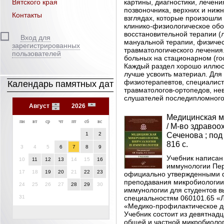
Вятского края
картины, диагностики, лечен
позвоночника, верхних и нижн
Контакты
взглядах, которые произошли
клинико-физиологическое об
восстановительной терапии (
Вход для
мануальной терапии, физичес
зарегистрированных
травматологического лечения
пользователей
больных на стационарном (го
Каждый раздел хорошо иллюс
лучше усвоить материал. Для
физиотерапевтов, специалисто
Календарь памятных дат
травматологов-ортопедов, нев
слушателей последипломного 
Август
2026
Медицинская ми
пн
вт
ср
чт
пт
сб
вс
/ М-во здравоо
1
2
Сеченова ; под 
816 с.
3
4
5
6
7
8
9
Учебник написан
10
11
12
13
14
15
16
иммунологии Пер
17
18
19
20
21
22
23
официально утвержденными 
преподавания микробиологии 
24
25
26
27
28
29
30
иммунологии для студентов 
31
специальностям 060101.65 «Л
«Медико-профилактическое д
Учебник состоит из девятнад
общей и частной микробиолог