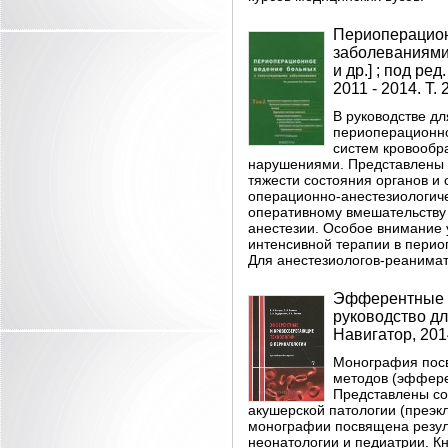
Периоперацион
заболеваниями. 
и др.] ; под ре
2011 - 2014. Т. 2
В руководстве д
периоперационн
систем кровообр
нарушениями. Представлены 
тяжести состояния органов и
операционно-анестезиологиче
оперативному вмешательству
анестезии. Особое внимание 
интенсивной терапии в пери
Для анестезиологов-реанимат
Эфферентные и
руководство для
Навигатор, 2014
Монография пос
методов (эффере
Представлены со
акушерской патологии (преэк
монографии посвящена резул
неонатологии и педиатрии. К