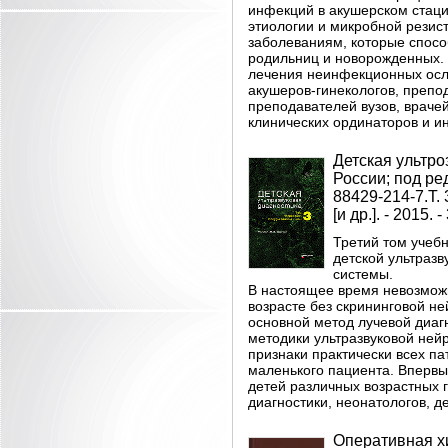
инфекций в акушерском стац
этиологии и микробной рези
заболеваниям, которые спосо
родильниц и новорожденных.
лечения неинфекционных осл
акушеров-гинекологов, препо
преподавателей вузов, врачей
клинических ординаторов и и
Детская ультро
России; под ред
88429-214-7.Т.
[и др.]. - 2015. -
Третий том учеб
детской ультраз
системы.
В настоящее время невозможн
возрасте без скрининговой не
основной метод лучевой диаг
методики ультразвуковой ней
признаки практически всех па
маленького пациента. Впервы
детей различных возрастных 
диагностики, неонатологов, д
Оперативная хи