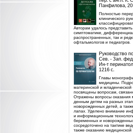
пер. с англ. К. 
Панфилова, 2015 
Полностью перер
клинического рук
классифицировать
Авторам удалось представить
симптоматике, дифференциал
распространенных, так и редк
офтальмологов и педиатров.
Руководство по
Сев. - Зап. фе
Ин-т перинатол
1216 с.
Главы монограф
медицины. Подро
материнской и младенческой 
посвящены вопросам, связанн
Отражены вопросы оказания
денным детям на разных этап
новорожденных детей, а так
лапах. Уделено внимание и
и информационным тех­нологи
беременных и новорожденных,
сосредоточено на тактике ве
также оказанию медицинско