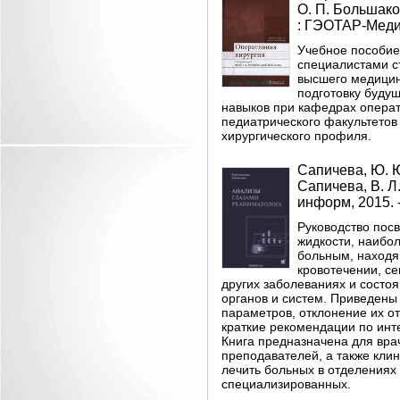
О. П. Большаков 
: ГЭОТАР-Медиа, 
Учебное пособие
специалистами с
высшего медицин
подготовку буду
навыков при кафедрах операт
педиатрического факультетов
хирургического профиля.
Сапичева, Ю. Ю
Сапичева, В. Л.
информ, 2015. -
Руководство пос
жидкости, наибо
больным, находя
кровотечении, се
других заболеваниях и состо
органов и систем. Приведен
параметров, отклонение их от
краткие рекомендации по инт
Книга предназначена для вра
преподавателей, а также кли
лечить больных в отделениях
специализированных.