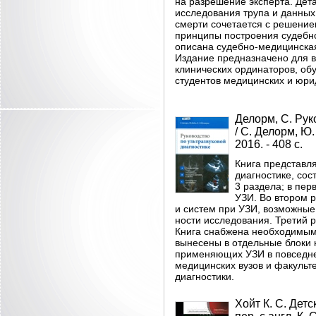
на разрешение эксперта. Дет
исследования трупа и данны
смерти сочетается с решение
принципы построения судебно
описана судебно-медицинская
Издание предназначено для в
клинических ординаторов, о
студентов медицинских и юрид
Делорм, С. Рук
/ С. Делорм, Ю
2016. - 408 с.
Книга представл
диагностике, со
3 раздела; в пер
УЗИ. Во втором 
и систем при УЗИ, возможные
ности исследования. Третий 
Книга снабжена необходимым
вынесены в отдельные блоки 
применяющих УЗИ в повседнев
медицинских вузов и факульт
диагностики.
Хойт К. С. Детск