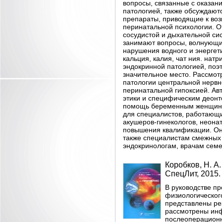
вопросы, связанные с оказа
патологией, также обсуждают
препараты, приводящие к во
перинатальной психологии. 
сосудистой и дыхательной си
занимают вопросы, волнующие
нарушения водного и энергет
кальция, калия, чат ния. натр
эндокринной патологией, поэ
значительное место. Рассмо
патологии центральной нервн
перинатальной гипоксией. А
этики и специ­фическим деон
помощь беременным женщина
для специалистов, работающи
акушеров-гинекологов, неона
повышения квалификации. Он
также специалистам смежных 
эндокринологам, врачам сем
Коробков, Н. А.
СпецЛит, 2015. 
В руководстве п
физиологическог
представлены ре
рассмотрены инф
послеоперационн