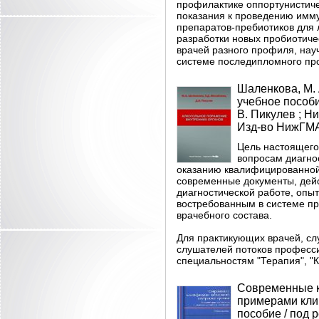
профилактике оппортунистич
показания к проведению имм
препаратов-пребиотиков для 
разработки новых пробиотиче
врачей разного профиля, нау
системе последипломного про
Шаленкова, М. 
учебное пособи
В. Пикулев ; Н
Изд-во НижГМА,
Цель настоящего
вопросам диагно
оказанию квалифицированной
современные документы, дей
диагностической работе, опыт
востребованным в системе п
врачебного состава.
Для практикующих врачей, сл
слушателей потоков професс
специальностям "Терапия", "К
Современные к
примерами клин
пособие / под ре