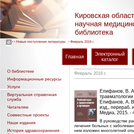
Кировская облас
научная медицин
библиотека
◦ ◦
Новые поступления литературы
◦ Февраль 2016 г.
Электронный
Главная
каталог
О библиотеке
Февраль 2016 г.
Информационные ресурсы
Услуги
Епифанов, В. А
Виртуальная справочная
травматологии 
служба
Епифанов, А. В
Читателям
изд., перераб. 
Медиа, 2015. - 
Совместные проекты
В руководстве р
Наши издания
лечения больных с заболеван
История здравоохранения
нем изложен многолетний опы