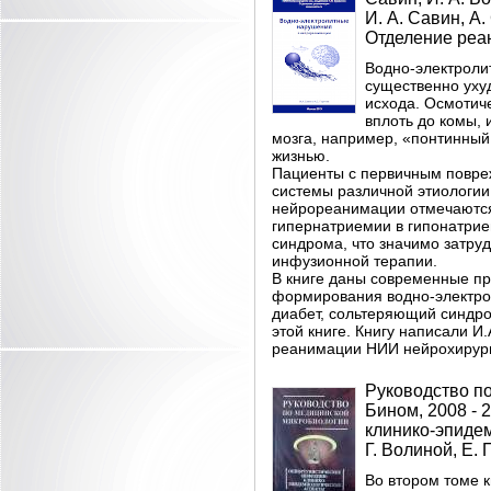
И. А. Савин, А.
Отделение реаним
Водно-электроли
существенно уху
исхода. Осмотич
вплоть до комы,
мозга, например, «понтинный
жизнью.
Пациенты с первичным повре
системы различной этиологии
нейрореанимации отмечаются
гипернатриемии в гипонатри
синдрома, что значимо затру
инфузионной терапии.
В книге даны современные пр
формирования водно-электрол
диабет, сольтеряющий синдро
этой книге. Книгу написали И
реанимации НИИ нейрохирурги
Руководство по
Бином, 2008 - 2
клинико-эпидем
Г. Волиной, Е. П
Во втором томе к