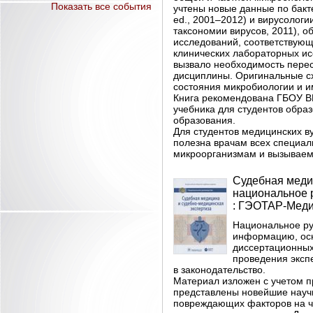
Показать все события
учтены новые данные по бактер
ed., 2001–2012) и вирусолог
таксономии вирусов, 2011), о
исследований, соответствую
клинических лабораторных и
вызвало необходимость пере
дисциплины. Оригинальные с
состояния микробиологии и и
Книга рекомендована ГБОУ В
учебника для студентов обр
образования.
Для студентов медицинских ву
полезна врачам всех специал
микроорганизмам и вызывае
Судебная медиц
национальное р
: ГЭОТАР-Медиа,
Национальное ру
информацию, осн
диссертационных
проведения эксп
в законодательство.
Материал изложен с учетом п
представлены новейшие научн
повреждающих факторов на ч