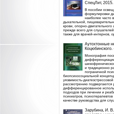
СпецЛит, 2015. 
В пособии освещ
формулировки диа
наиболее часто 
дыхательной, пищеварительно
крови, опорно-двигательного
прежде всего для слушателей 
также для врачей-интернов, о
Аутохтонные не
Коцюбинского. -
Монография посв
дифференциации 
шизофреническом
и традиционно р
пограничной псих
биопсихосоциальной концепц
уязвимость-диатезстрессовой
рассмотрению подвергаются р
дифференцированное использ
подходов при лечении и реаб
психиатров, психотерапевтов
качестве руководства для сл
Зарубина, И. В