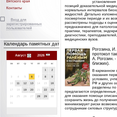
Вятского края
установления
позиций доказательной меди
Контакты
нормальных интервалов биохи
жидкостей. Детально изложен
посмертном периоде и их воз
Вход для
рассмотрены подходы к оценк
зарегистрированных
предназначено для патологоа
пользователей
практики, терапевтов, эндокр
диагностики, преподавателей,
медицинских вузов.
Календарь памятных дат
Рогозина, И
протокол так
Август
2026
А. Рогозин. -
близких).
пн
вт
ср
чт
пт
сб
вс
1
2
В карманном 
оказания пер
3
4
5
6
7
8
9
условиях, уч
РФ и других 
10
11
12
13
14
15
16
разделены по 
17
18
19
20
21
22
23
предлагаются определенные д
для оказания помощи описаны
24
25
26
27
28
29
30
сохранить жизнь до получен
31
минимизирует риски возможн
сотрудникам силовых структур,