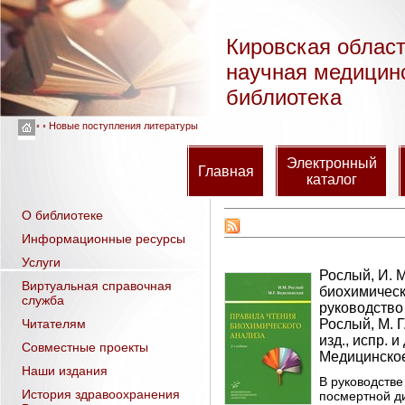
Кировская облас
научная медицин
библиотека
◦ ◦ Новые поступления литературы
Электронный
Главная
каталог
О библиотеке
Информационные ресурсы
Услуги
Рослый, И. 
Виртуальная справочная
биохимическ
служба
руководство 
Читателям
Рослый, М. Г
изд., испр. и
Совместные проекты
Медицинское 
Наши издания
В руководстве
История здравоохранения
посмертной д