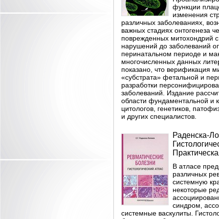
функции плац
изменения ст
различных заболеваниях, во
важных стадиях онтогенеза ч
поврежденных митохондрий с
нарушений до заболеваний оп
перинатальном периоде и ма
многочисленных данных лите
показано, что верификация 
«субстрата» фетальной и пер
разработки персонифицирова
заболеваний. Издание рассчи
области фундаментальной и 
цитологов, генетиков, патофи
и других специалистов.
Раденска-Лоп
Гистологичес
Практическая
В атласе пред
различных рев
системную кр
некоторые ред
ассоциирован
синдром, асс
системные васкулиты. Гисто