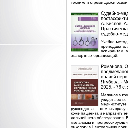
технике и стремящихся освои
Судебно-мед
постасфикти
А. Кислов, А
Практическая
судебно-мед
Учебно-метод
преподавател
аспирантам, 
экспертных организаций.
Романова, О
предмеланом
врачей перви
Ягубова. - 
2025. - 76 с. 
Меланома кож
увидеть ее во
мединституте 
руководства — помочь врачу 
коже пациента и направить ег
дальнейшего обследования. В
меланомы и прогрессирующих 
онкологу в Центральную пол