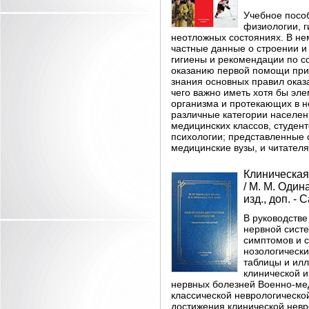
Учебное посо
физиологии, 
неотложных состояниях. В не
частные данные о строении и
гигиены и рекомендации по с
оказанию первой помощи при
знания основных правил оказ
чего важно иметь хотя бы эл
организма и протекающих в н
различные категории населен
медицинских классов, студент
психологии; представленные 
медицинские вузы, и читателя
Клиническая
/ М. М. Одина
изд., доп. - 
В руководств
нервной сист
симптомов и с
нозологическ
таблицы и илл
клинической 
нервных болезней Военно-ме
классической неврологическо
достижения клинической невр