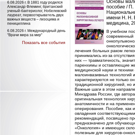
Основы мало
6.08.2026 г.
В 1881 году родился
пособие / П. 
Александр Флеминг, британский
ученый-бактериолог, Нобелевский
Национальны
лауреат, первооткрыватель двух
имени Н. Н.
важных веществ – лизоцима и
медицина, 202
пенициллина
6.08.2026 г.
Международный день
В учебном по
"Врачи мира за мир"
современный в
онкопульмоно
Показать все события
онкологическо
лечения больных раком легко
принимались из-за отсутстви
них — травматичность, знач
паренхимы и оставляющие же
медицинской науки и техники
малоинвазивных технологий и
характеризуются не только о
традиционной хирургией, но
Важные шаги в этом направл
Минздрава России, где автор
оригинальная технология хир
анатомичности и на применен
оперирования. Пособие, как 
овладения соответствующими
рекомендаций, посвящено про
предназначено для обучающи
«Онкология» и имеющих склон
полезным для хирургов-онкол