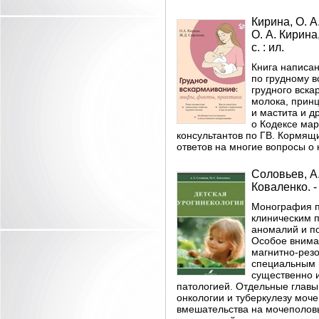
Кирина, О. А
О. А. Кирина
с. : ил.
Книга написа
по грудному 
грудного вска
молока, принц
и мастита и д
о Кодексе мар
консультантов по ГВ. Кормящи
ответов на многие вопросы о
Соловьев, А.
Коваленко. - 
Монография п
клиническим п
аномалий и по
Особое внима
магнитно-рез
специальным 
существенно и
патологией. Отдельные главы
онкологии и туберкулезу моч
вмешательства на мочеполовы