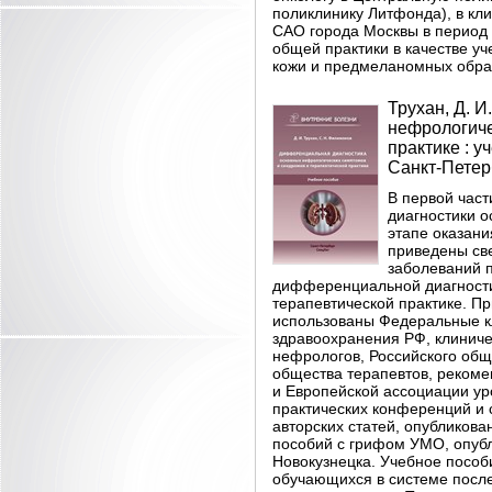
поликлинику Литфонда), в к
САО города Москвы в период с
общей практики в качестве у
кожи и предмеланомных обра
Трухан, Д. 
нефрологиче
практике : у
Санкт-Петерб
В первой час
диагностики 
этапе оказани
приведены св
заболеваний п
дифференциальной диагности
терапевтической практике. Пр
использованы Федеральные к
здравоохранения РФ, клинич
нефрологов, Российского общ
общества терапевтов, рекомен
и Европейской ассоциации ур
практических конференций и
авторских статей, опубликов
пособий с грифом УМО, опубл
Новокузнецка. Учебное пособ
обучающихся в системе после