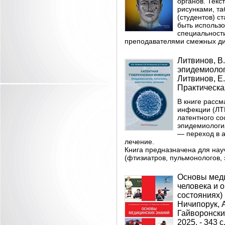
органов. Тек
рисунками, та
(студентов) с
быть использ
специальности
преподавателями смежных ди
Литвинов, В
эпидемиологи
Литвинов, Е.
Практическая
В книге рассм
инфекции (ЛТИ
латентного со
эпидемиологи
— переход в а
лечение.
Книга предназначена для нау
(фтизиатров, пульмонологов, 
Основы меди
человека и 
состояниях) 
Ничипорук, А
Гайворонский
2025. - 343 с.