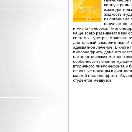
Пиелонефрит -
важную роль: 
жизнедеятельн
жидкость и уд
из организма 
нарушается, ч
и жизни человека. Пиелонефр
чаще всего развивается как 
системы - уретры, мочевого п
длительный воспалительный пр
адекватное лечение. В книге
пиелонефрита, дана его клас
патогенетических методов во
особенности лечения мульти
вторичного пиелонефрита у 
основные подходы к диагност
маской пиелонефрита. Издани
студентов медвузов.