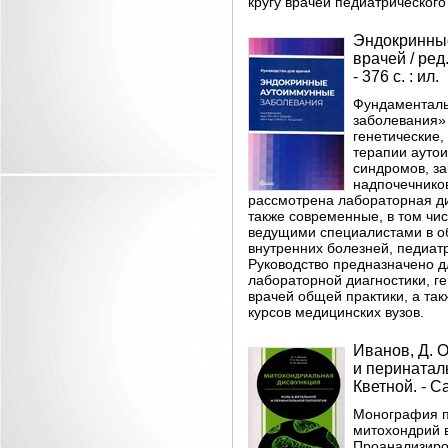
кругу врачей педиатрическог
Эндокринные
врачей / ред.
- 376 с. : ил.
Фундаменталь
заболевания» 
генетические,
терапии ауто
синдромов, з
надпочечнико
рассмотрена лабораторная д
также современные, в том чи
ведущими специалистами в об
внутренних болезней, педиат
Руководство предназначено д
лабораторной диагностики, ге
врачей общей практики, а так
курсов медицинских вузов.
Иванов, Д. 
и перинаталь
Кветной. - Са
Монография п
митохондрий в
Проанализиро