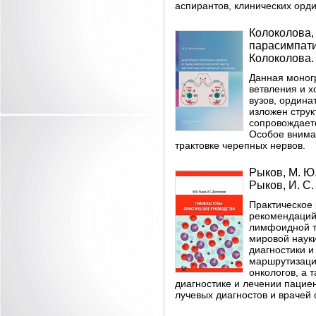
аспирантов, клинических орди
Колоколова,
парасимпати
Колоколова. -
Данная моног
ветвления и х
вузов, ордин
изложен струк
сопровождает
Особое внима
трактовке черепных нервов.
Рыков, М. Ю.
Рыков, И. С.
Практическое 
рекомендаций
лимфоидной т
мировой наук
диагностики 
маршрутизаци
онкологов, а 
диагностике и лечении пацие
лучевых диагностов и врачей 