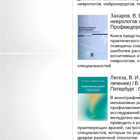
неврологов, нейрохирургов, т
Захаров, В.
неврологов и
Профмедпресс
Книга предст
практического
освещены сов
наиболее рас
когнитивных 
неврологам, п
специальностей.
Легеза, В. И
лечение) / В.
Петербург : 
В монографии
механизмах ра
профилактики
исследований
желудочно-ки
приводить к р
практикующих врачей, гастроэ
специалистов, которые по ро
диареи различной этиологии.