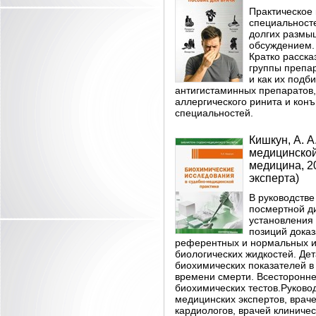
Практическое 
специальносте
долгих размыш
обсуждением. 
Кратко расска
группы препа
и как их подб
антигистаминных препаратов,
аллергического ринита и конъ
специальностей.
Кишкун, А. 
медицинской 
медицина, 20
эксперта)
В руководстве
посмертной д
установления
позиций дока
референтных и нормальных и
биологических жидкостей. Де
биохимических показателей в
времени смерти. Всесторонне
биохимических тестов.Руково
медицинских экспертов, враче
кардиологов, врачей клиниче