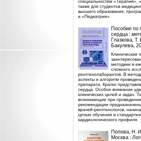
специальностям «Терапия», 
также для студентов медицин
высшего образования, прогр
и «Педиатрия».
Пособие по 
сердца : мет
Глазкова, Т.
Бакулева, 202
Клинические п
заинтересован
методики в еж
сложного исс
рентгенолаборантов. В мето
аспекты и алгоритм проведен
препарата. Кратко представ
сердца. Особое внимание уде
клинических целей и задач. 
возникающие при проведении 
рекомендации предназначены 
врачей-рентгенологов, начин
целью обучения и стандартиз
кардиологического профиля.
Попова, Н. И
Москва : Лого