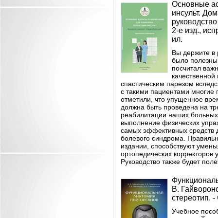
Основные ас
инсульт. До
руководство /
2-е изд., исп
ил.
Вы держите в 
было полезным
посчитал важн
качественной
спастическим парезом вследс
с такими пациентами многие 
отметили, что упущенное вре
должна быть проведена на тре
реабилитации наших больных 
выполнение физических упра
самых эффективных средств 
болевого синдрома. Правиль
издании, способствуют умень
ортопедических корректоров у
Руководство также будет пол
Функциональ
В. Гайворонск
стереотип. - 
Учебное посо