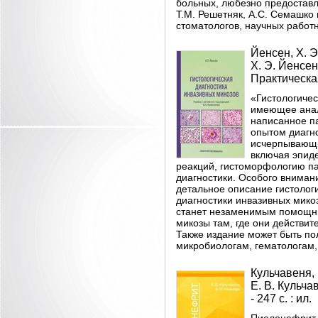
больных, любезно предоставл
Т.М. Решетняк, А.С. Семашко
стоматологов, научных работн
Йенсен, Х. Э
Х. Э. Йенсен 
Практическая
«Гистологичес
имеющее анал
написанное п
опытом диагно
исчерпывающи
включая эпид
реакций, гистоморфологию п
диагностики. Особого вниман
детальное описание гистолог
диагностики инвазивных мико
станет незаменимым помощни
микозы там, где они действите
Также издание может быть по
микробиологам, гематологам,
Кульчавеня, 
Е. В. Кульча
- 247 с. : ил.