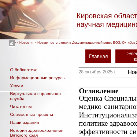
Кировская облас
научная медицин
◦ ◦
Новости
◦ Новые поступления в Документационный центр ВОЗ. Октябрь 
Эле
Главная
к
О библиотеке
28 октября 2025 г.
Нов
Информационные ресурсы
Услуги
Оглавление
Виртуальная справочная
Оценка Специаль
служба
медико-санитарно
Читателям
Институционализа
Совместные проекты
политике здравоо
Наши издания
эффективности си
История здравоохранения
Вятского края