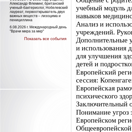
Общение с родите
Александр Флеминг, британский
учебный модуль 
ученый-бактериолог, Нобелевский
лауреат, первооткрыватель двух
навыков медицинс
важных веществ – лизоцима и
пенициллина
Анализ и использ
6.08.2026 г.
Международный день
учреждений. Руков
"Врачи мира за мир"
Показать все события
Дополнительные у
и использования 
для улучшения зд
детей и подростко
Европейский реги
сессия: Копенгаген
Европейская рамо
психического здор
Заключительный о
Понимание угроз з
Европейском реги
Общеевропейской 