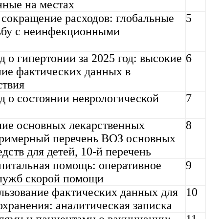
нные на местах
 сокращение расходов: глобальные
5
ьбу с неинфекционными
 о гипертонии за 2025 год: высокие
6
ние фактических данных в
ствия
д о состоянии неврологической
7
ие основных лекарственных
8
: Примерный перечень ВОЗ основных
дств для детей, 10-й перечень
питальная помощь: оперативное
9
служб скорой помощи
льзование фактических данных для
10
охранения: аналитическая записка