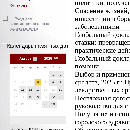
политики, получе
Контакты
Спасение жизней,
инвестиции в бор
Вход для
зарегистрированных
заболеваниями
пользователей
Глобальный доклад
ставки: превраще
Календарь памятных дат
практические дей
Глобальный докла
Август
2026
помощи
пн
вт
ср
чт
пт
сб
вс
Выбор и применен
1
2
средств, 2025 г.
3
4
5
6
7
8
9
лекарственных сре
10
11
12
13
14
15
16
Неотложная догос
17
18
19
20
21
22
23
руководство для 
24
25
26
27
28
29
30
31
Получение и испо
городского здраво
6.08.2026 г.
В 1881 году родился