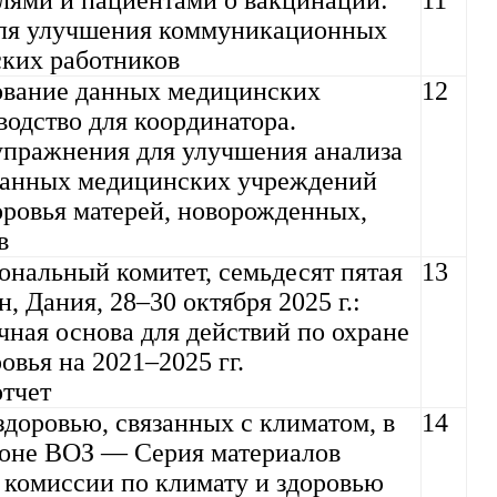
лями и пациентами о вакцинации:
11
для улучшения коммуникационных
ких работников
ование данных медицинских
12
одство для координатора.
пражнения для улучшения анализа
данных медицинских учреждений
оровья матерей, новорожденных,
в
ональный комитет, семьдесят пятая
13
, Дания, 28–30 октября 2025 г.:
чная основа для действий по охране
овья на 2021–2025 гг.
тчет
доровью, связанных с климатом, в
14
оне ВОЗ — Серия материалов
комиссии по климату и здоровью