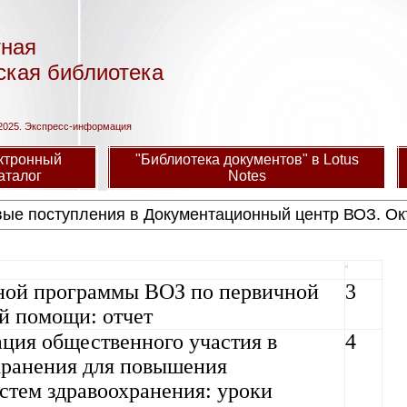
тная
ская библиотека
2025. Экспресс-информация
ктронный
"Библиотека документов" в Lotus
аталог
Notes
ые поступления в Документационный центр ВОЗ. Ок
ной программы ВОЗ по первичной
3
й помощи: отчет
ция общественного участия в
4
хранения для повышения
стем здравоохранения: уроки